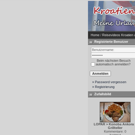
Home
/
Reisevideos Kroatien a
Registrierte Benutzer
Beim nächsten Besuch
automatisch anmelden?
» Password vergessen
» Registrierung
Zufallsbild
LOPAR > Konoba Ankora 
Grillteller
Kommentare: 0