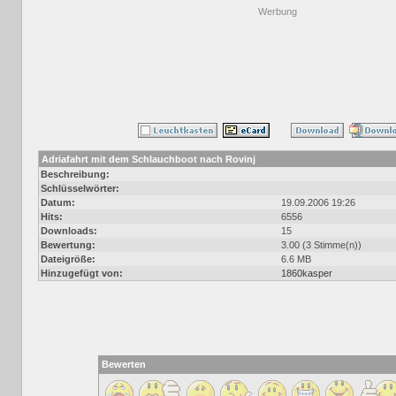
Werbung
Adriafahrt mit dem Schlauchboot nach Rovinj
Beschreibung:
Schlüsselwörter:
Datum:
19.09.2006 19:26
Hits:
6556
Downloads:
15
Bewertung:
3.00 (3 Stimme(n))
Dateigröße:
6.6 MB
Hinzugefügt von:
1860kasper
Bewerten