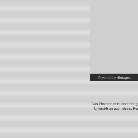
Powered by
4images
Das Photoforum ist einer der g
Unterst�tze auch dieses Foru