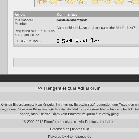
Autor:
Kommentar:
midimaster
Schlauchbootfahrt
Member
Nicht schlecht Kaspar, aber spanische Musik dazu?
Registriert seit: 17.01.2005
Kommentare: 57
21.10.2006 15:03
>> Hier geht es zum AdriaForum!
r��ten Bilderdatenbank zu Kroatien im Internet. Es basiert auf tausenden von Fotos von eh
m, indem Du eigene Bilder hochl�dst oder die Plattform anderen Menschen empfiehlst. Sol
haben, steht Dir das Team vom Photoforum gerne zur Verf�gung.
© 2000-2012 Photoforum.Istria.info - Alle Rechte vorbehalten.
Datenschutz
|
Impressum
Powered by
4homepages.de