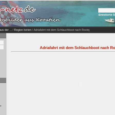
Erweiterte 
us der ...
/
Region Istrien
/ Adriafahrt mit dem Schlauchboot nach Rovinj
Adriafahrt mit dem Schlauchboot nach Ro
>