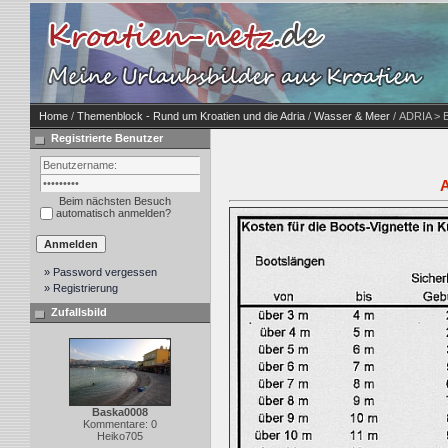
Home
/
Themenblock - Rund um Kroatien und die Adria
/
Wasser & Meer
/ ADRIA > B
Registrierte Benutzer
A
Beim nächsten Besuch
automatisch anmelden?
» Password vergessen
» Registrierung
Zufallsbild
Baska0008
Kommentare: 0
Heiko705