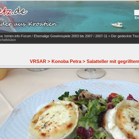
Er
. Istrien.info-Forum
/
Ehemalige Gewinnspiele 2003 bis 2007
/
2007-11 > Der gedeckte Tis
 Schafskäse
VRSAR > Konoba Petra > Salatteller mit gegrillte