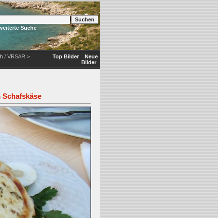
weiterte Suche
ch
/ VRSAR >
Top Bilder
|
Neue
Bilder
m Schafskäse