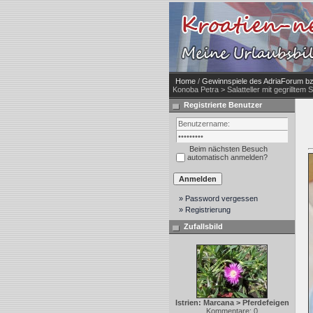
Home
/
Gewinnspiele des AdriaForum bzw
Konoba Petra > Salatteller mit gegrilltem
Registrierte Benutzer
Beim nächsten Besuch
automatisch anmelden?
» Password vergessen
» Registrierung
Zufallsbild
Istrien: Marcana > Pferdefeigen
Kommentare: 0