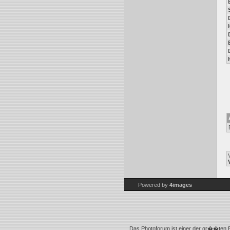
Powered by
4images
Das Photoforum ist einer der gr��ten B