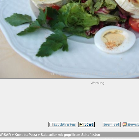
Werbung
VRSAR > Konoba Petra > Salatteller mit gegrilltem Schafskäse