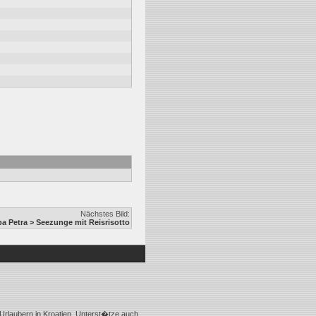
Nächstes Bild:
 Petra > Seezunge mit Reisrisotto
Urlaubern in Kroatien. Unterst�tze auch