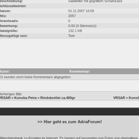
Beschreibung:
Salatteller mit gegrilltem Schafskäse
Schlüsselwörter:
Datum:
01.11.2007 16:59
Hits:
2057
Downloads:
0
Bewertung:
0.00 (0 Stimme(n))
Dateigröße:
132.1 KB
Hinzugefügt von:
Toni
Autor:
Kommentar:
Es wurden noch keine Kommentare abgegeben.
Vorheriges Bild:
VRSAR > Konoba Petra > Rindskottlet ca.400gr
VRSAR > Konoba
>> Hier geht es zum AdriaForum!
ilderdatenbank zu Kroatien im Internet. Es basiert auf tausenden von Fotos von ehemaligen 