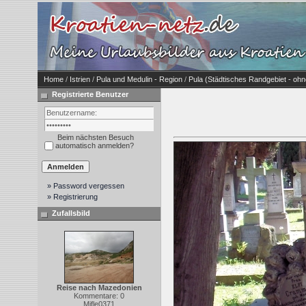
Home
/
Istrien
/
Pula und Medulin - Region
/
Pula (Städtisches Randgebiet - oh
Registrierte Benutzer
Beim nächsten Besuch
automatisch anmelden?
» Password vergessen
» Registrierung
Zufallsbild
Reise nach Mazedonien
Kommentare: 0
Mifle0371