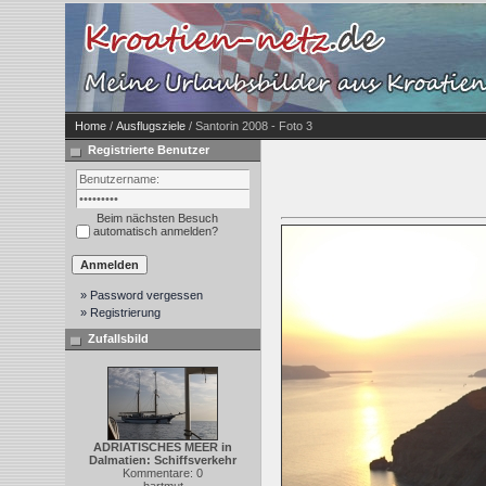
Home
/
Ausflugsziele
/ Santorin 2008 - Foto 3
Registrierte Benutzer
Beim nächsten Besuch
automatisch anmelden?
» Password vergessen
» Registrierung
Zufallsbild
ADRIATISCHES MEER in
Dalmatien: Schiffsverkehr
Kommentare: 0