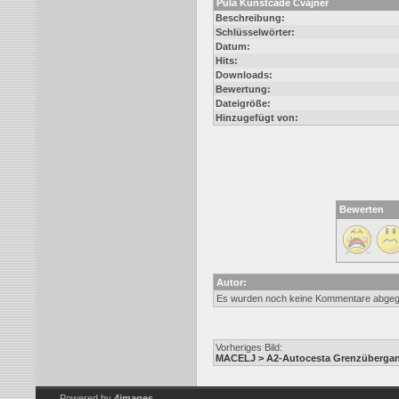
Pula Kunstcade Cvajner
Beschreibung:
Schlüsselwörter:
Datum:
Hits:
Downloads:
Bewertung:
Dateigröße:
Hinzugefügt von:
Bewerten
Autor:
Es wurden noch keine Kommentare abge
Vorheriges Bild:
MACELJ > A2-Autocesta Grenzübergan
Powered by
4images