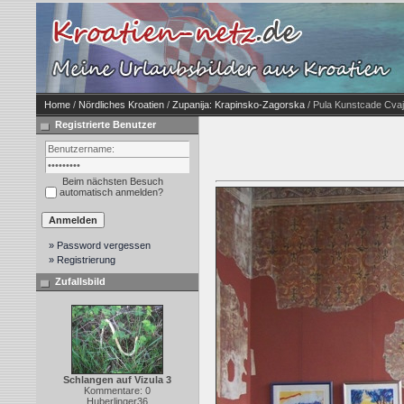
Home
/
Nördliches Kroatien
/
Zupanija: Krapinsko-Zagorska
/ Pula Kunstcade Cva
Registrierte Benutzer
Beim nächsten Besuch
automatisch anmelden?
» Password vergessen
» Registrierung
Zufallsbild
Schlangen auf Vizula 3
Kommentare: 0
Huberlinger36