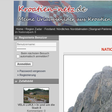
Home
/
Region Zadar - Festland: Nördliches Norddalmatien (Starigrad-Paklenic
im Nationalpark 8
Registrierte Benutzer
NATIO
Beim nächsten Besuch
automatisch anmelden?
» Password vergessen
» Registrierung
Zufallsbild
VELA LUKA > In und um die
Stadt 8
Kommentare: 0