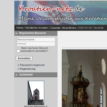
Home
/
Nördliches Kroatien
/
Zupanija: Varazdinska
/ 2009-04-02> Varaždin
Registrierte Benutzer
Beim nächsten Besuch
automatisch anmelden?
» Password vergessen
» Registrierung
Zufallsbild
Kloster Nerezine 2