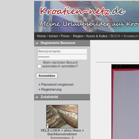
Home
/
Istrien
/
Porec - Region
/
Kunst & Kultur
/ BUCH > Kroatisch 
Registrierte Benutzer
Beim nächsten Besuch
automatisch anmelden?
» Password vergessen
» Registrierung
Zufallsbild
VELA LUKA > altes Haus >
Dachkonstruktion
Kommentare: 0