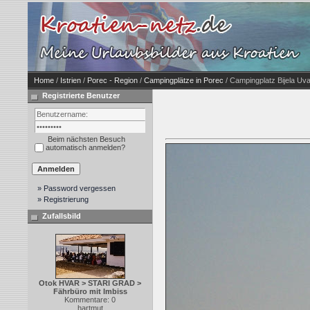
Home
/
Istrien
/
Porec - Region
/
Campingplätze in Porec
/ Campingplatz Bijela Uva
Registrierte Benutzer
Beim nächsten Besuch
automatisch anmelden?
» Password vergessen
» Registrierung
Zufallsbild
Otok HVAR > STARI GRAD >
Fährbüro mit Imbiss
Kommentare: 0
hartmut