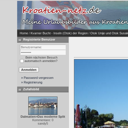
Home
/
Kvarner Bucht - Inseln (Otok) der Region
/
Otok Unije und Otok Susa
Registrierte Benutzer
Beim nächsten Besuch
automatisch anmelden?
» Password vergessen
» Registrierung
Zufallsbild
Dalmatien>Das moderne Split
Kommentare: 0
sandy5