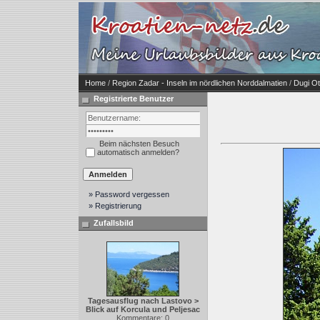
Home
/
Region Zadar - Inseln im nördlichen Norddalmatien
/
Dugi O
Registrierte Benutzer
Beim nächsten Besuch
automatisch anmelden?
» Password vergessen
» Registrierung
Zufallsbild
Tagesausflug nach Lastovo >
Blick auf Korcula und Peljesac
Kommentare: 0