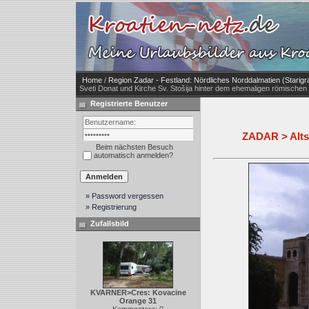
Home
/
Region Zadar - Festland: Nördliches Norddalmatien (Starigr
Sveti Donat und Kirche Sv. Stošija hinter dem ehemaligen römische
Registrierte Benutzer
ZADAR > Altst
Beim nächsten Besuch
automatisch anmelden?
» Password vergessen
» Registrierung
Zufallsbild
KVARNER>Cres: Kovacine
Orange 31