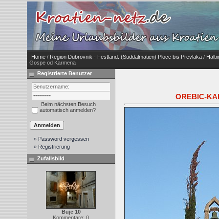
Home
/
Region Dubrovnik - Festland: (Süddalmatien) Ploce bis Prevlaka
/
Halbi
Gospe od Karmena
Registrierte Benutzer
OREBIC-KARM
Beim nächsten Besuch
automatisch anmelden?
» Password vergessen
» Registrierung
Zufallsbild
Buje 10
Kommentare: 0