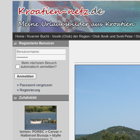
Home
/
Kvarner Bucht - Inseln (Otok) der Region
/
Otok Ilovik und Sveti Petar
/ Bli
Registrierte Benutzer
Beim nächsten Besuch
automatisch anmelden?
» Password vergessen
» Registrierung
Zufallsbild
Istrien: POREC > Cervar >
Halbinsel Busuja > Idylle
Kommentare: 0