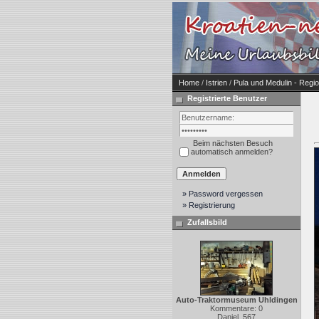
Home
/
Istrien
/
Pula und Medulin - Regi
Registrierte Benutzer
Beim nächsten Besuch
automatisch anmelden?
» Password vergessen
» Registrierung
Zufallsbild
Auto-Traktormuseum Uhldingen
Kommentare: 0
Daniel_567