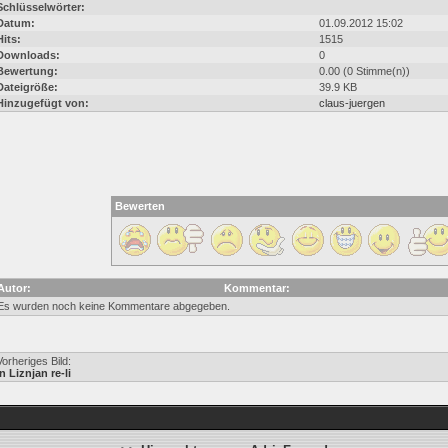
Schlüsselwörter:
Datum:
01.09.2012 15:02
Hits:
1515
Downloads:
0
Bewertung:
0.00 (0 Stimme(n))
Dateigröße:
39.9 KB
Hinzugefügt von:
claus-juergen
Bewerten
Autor:
Kommentar:
Es wurden noch keine Kommentare abgegeben.
Vorheriges Bild:
in Liznjan re-li