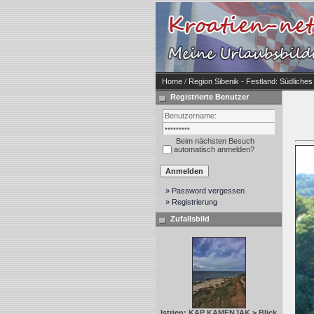
Home
/
Region Sibenik - Festland: Südliche
Registrierte Benutzer
Beim nächsten Besuch
automatisch anmelden?
» Password vergessen
» Registrierung
Zufallsbild
Istrien: KAP KAMENJAK > Blick