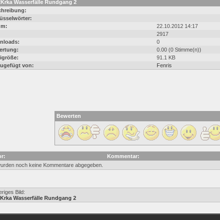
2Krka Wasserfälle Rundgang 2
hreibung:
üsselwörter:
um:
22.10.2012 14:17
:
2917
nloads:
0
ertung:
0.00 (0 Stimme(n))
igröße:
91.1 KB
ugefügt von:
Fenris
Bewerten
r:
Kommentar:
urden noch keine Kommentare abgegeben.
riges Bild:
Krka Wasserfälle Rundgang 2