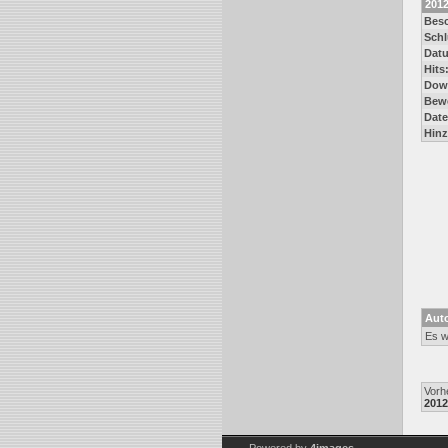
201
Besc
Schl
Dat
Hits
Dow
Bew
Date
Hinz
Auto
Es w
Vorhe
2012