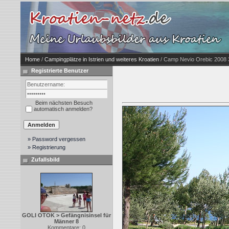
Home
/
Campingplätze in Istrien und weiteres Kroatien
/ Camp Nevio Orebic 2008 
Registrierte Benutzer
Beim nächsten Besuch
automatisch anmelden?
» Password vergessen
» Registrierung
Zufallsbild
GOLI OTOK > Gefängnisinsel für
Männer 8
Kommentare: 0