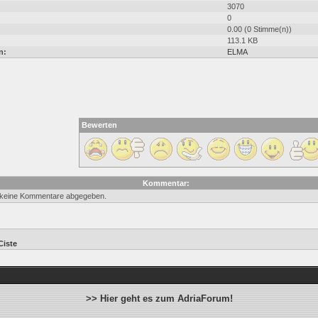
3070
0
0.00 (0 Stimme(n))
113.1 KB
n:
ELMA
Bewerten
Kommentar:
 keine Kommentare abgegeben.
Ciste
>> Hier geht es zum AdriaForum!