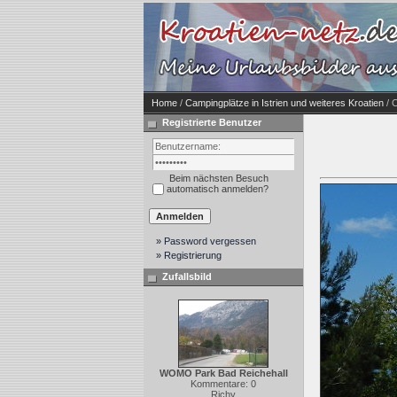
Home
/
Campingplätze in Istrien und weiteres Kroatien
/ C
Registrierte Benutzer
Beim nächsten Besuch
automatisch anmelden?
» Password vergessen
» Registrierung
Zufallsbild
WOMO Park Bad Reichehall
Kommentare: 0
Richy