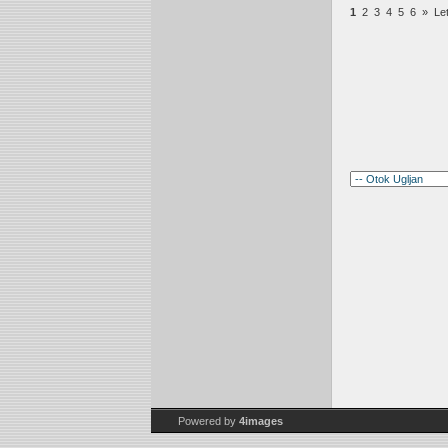
1
2
3
4
5
6
»
Le
Powered by
4images