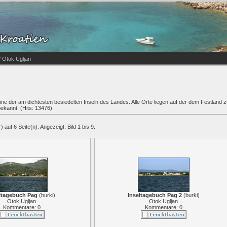
/ Otok Ugljan
 eine der am dichtesten besiedelten Inseln des Landes. Alle Orte liegen auf der dem Festland z
bekannt. (Hits: 13476)
 auf 6 Seite(n). Angezeigt: Bild 1 bis 9.
ltagebuch Pag
(
burki
)
Inseltagebuch Pag 2
(
burki
)
Otok Ugljan
Otok Ugljan
Kommentare: 0
Kommentare: 0