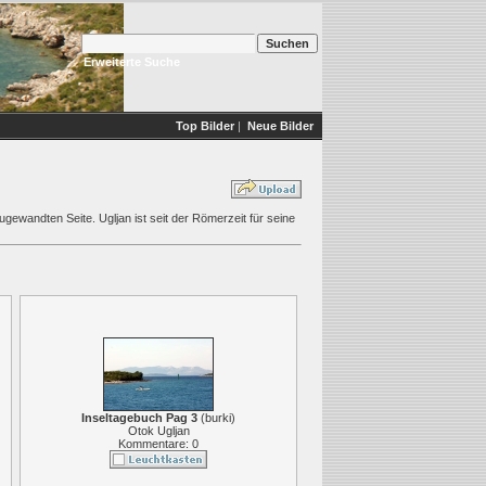
Erweiterte Suche
Top Bilder
|
Neue Bilder
ugewandten Seite. Ugljan ist seit der Römerzeit für seine
Inseltagebuch Pag 3
(
burki
)
Otok Ugljan
Kommentare: 0