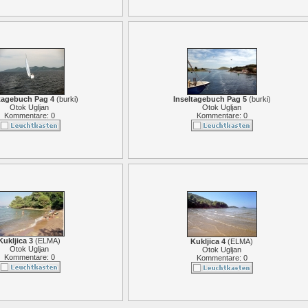
tagebuch Pag 4
(
burki
)
Inseltagebuch Pag 5
(
burki
)
Otok Ugljan
Otok Ugljan
Kommentare: 0
Kommentare: 0
Kukljica 3
(
ELMA
)
Kukljica 4
(
ELMA
)
Otok Ugljan
Otok Ugljan
Kommentare: 0
Kommentare: 0