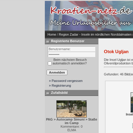
Home
/
Region Zadar - Inseln im nördlichen Norddalmatien
Registrierte Benutzer
Otok Ugljan
Beim nächsten Besuch
Die Insel Ugljan ist
automatisch anmelden?
Olivenölproduktion 
Gefunden: 46 Bild(er)
» Password vergessen
» Registrierung
Zufallsbild
Inse
PAG > Autocamp Simuni > Staße
im Camp
Kommentare: 0
ELMA