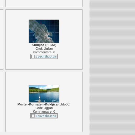
Kukljica
(
ELMA
)
Otok Ugljan
Kommentare: 0
Murter-Kornaten-Kukljica
(
Udo66
)
Otok Ugljan
Kommentare: 0