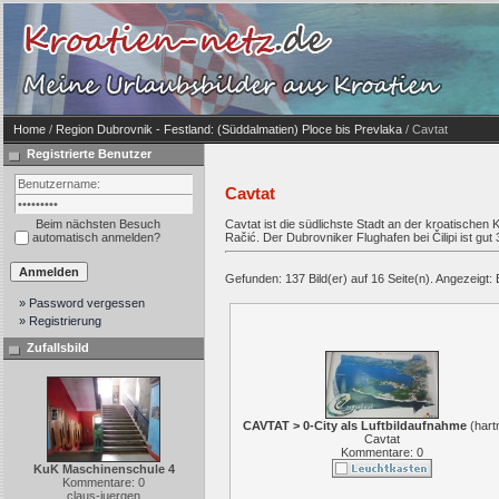
Home
/
Region Dubrovnik - Festland: (Süddalmatien) Ploce bis Prevlaka
/ Cavtat
Registrierte Benutzer
Cavtat
Beim nächsten Besuch
Cavtat ist die südlichste Stadt an der kroatischen 
automatisch anmelden?
Račić. Der Dubrovniker Flughafen bei Čilipi ist gut 
Gefunden: 137 Bild(er) auf 16 Seite(n). Angezeigt: B
» Password vergessen
» Registrierung
Zufallsbild
CAVTAT > 0-City als Luftbildaufnahme
(
hart
Cavtat
Kommentare: 0
KuK Maschinenschule 4
Kommentare: 0
claus-juergen