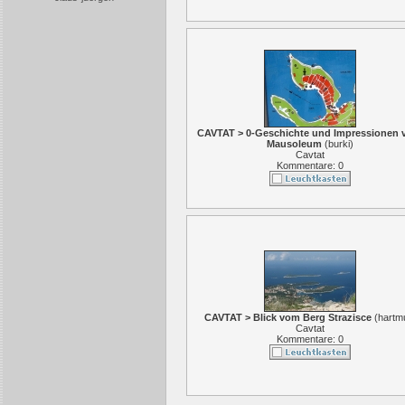
CAVTAT > 0-Geschichte und Impressionen
Mausoleum
(
burki
)
Cavtat
Kommentare: 0
CAVTAT > Blick vom Berg Strazisce
(
hartm
Cavtat
Kommentare: 0