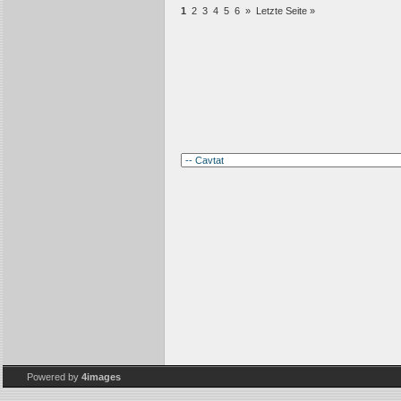
1
2
3
4
5
6
»
Letzte Seite »
Powered by
4images