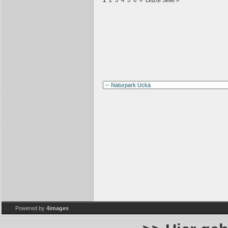
1
2
3
4
5
6
»
Letzte Seite »
Powered by
4images