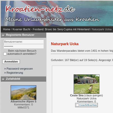
Home
/
Kvarner Bucht - Festland: Brsec bis Senj-Cupina mit Hinterland
/ Naturpark Ucka
Registrierte Benutzer
Naturpark Ucka
Beim nächsten Besuch
Das Wanderparadies bietet vom 1401 m hohen Voja
automatisch anmelden?
Gefunden: 167 Bild(er) auf 19 Seite(n). Angezeigt: B
» Password vergessen
» Registrierung
Zufallsbild
Ceste Sira
(
claus-juergen
)
Naturpark Ucka
Albanische Alpen 5
Kommentare: 0
Kommentare: 0
Mifle0371