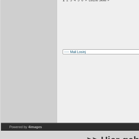
1
2
3
4
5
6
»
Letzte Seite »
Powered by
4images