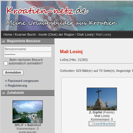
Home
/
Kvarner Bucht - Inseln (Otok) der Region
/
Otok Losinj
/ Mali Losinj
Registrierte Benutzer
Mali Losinj
Beim nächsten Besuch
Lošinj (Hits: 21282)
automatisch anmelden?
Gefunden: 629 Bild(er) auf 70 Seite(n). Angezeigt: B
» Password vergessen
» Registrierung
Zufallsbild
2. Gipfel
(
Fenris
)
Mali Losinj
Kommentare: 0
SPLIT > Bahnhof
Kommentare: 0
punicaexotic