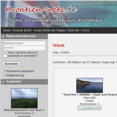
Home
/
Kvarner Bucht - Inseln (Otok) der Region
/
Otok Krk
/ Vrbnik
Registrierte Benutzer
Vrbnik
Beim nächsten Besuch
(Hits: 21508)
automatisch anmelden?
Gefunden: 185 Bild(er) auf 21 Seite(n). Angezeigt: B
» Password vergessen
» Registrierung
Zufallsbild
* Insel Krk > VRBNIK > Stadt und Strand
(
Harry58
)
Vrbnik
Kommentare: 0
Rundumaussicht vom Hum 7
Kommentare: 0
bluetraine