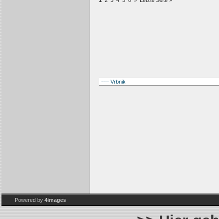
1
2
3
4
5
6
»
Letzte Seite »
Powered by
4images