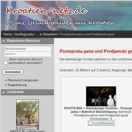
Home
/
Ausflugsziele
/
... in Slowenien
/ Postojnska jama und Predjamski grad
Registrierte Benutzer
Postojnska jama und Predjamski g
Beim nächsten Besuch
Die Adelsberger Grotten gehören zu den schönsten
automatisch anmelden?
Gefunden: 25 Bild(er) auf 3 Seite(n). Angezeigt: Bild
» Password vergessen
» Registrierung
Zufallsbild
POSTOJNA > Adelsberger Grotten - Postoj
jama > Bahnhof Besichtigung
(
hartmut
)
Postojnska jama und Predjamski grad
Kommentare: 0
MEDULIN > Marktplatz