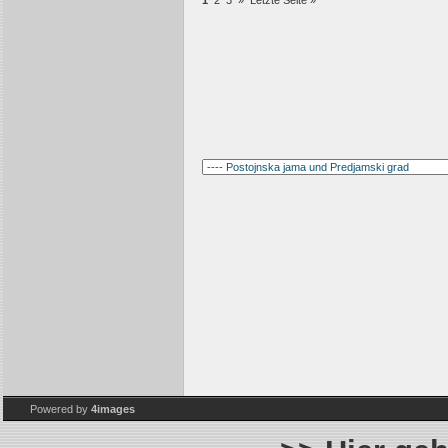
1
2
3
»
Letzte Seite »
Powered by
4images