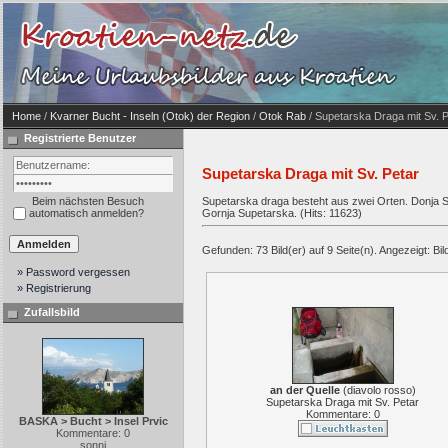
Home
/
Kvarner Bucht - Inseln (Otok) der Region
/
Otok Rab
/ Supetarska Draga mit Sv. P
Registrierte Benutzer
Supetarska Draga mit Sv. Petar
Beim nächsten Besuch
Supetarska draga besteht aus zwei Orten. Donja Su
automatisch anmelden?
Gornja Supetarska. (Hits: 11623)
Gefunden: 73 Bild(er) auf 9 Seite(n). Angezeigt: Bild
» Password vergessen
» Registrierung
Zufallsbild
an der Quelle
(
diavolo rosso
)
Supetarska Draga mit Sv. Petar
Kommentare: 0
BASKA > Bucht > Insel Prvic
Kommentare: 0
sonni