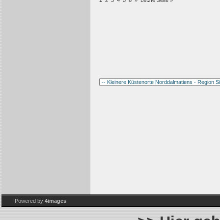
1
2
3
4
5
6
»
Letzte Seite »
Powered by
4images