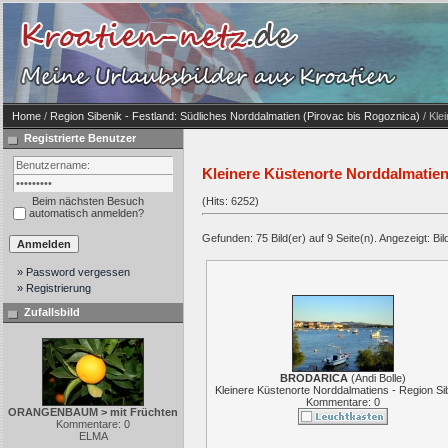
Home
/
Region Sibenik - Festland: Südliches Norddalmatien (Pirovac bis Rogoznica)
/ Kle
Registrierte Benutzer
Kleinere Küstenorte Norddalmatien
Beim nächsten Besuch
(Hits: 6252)
automatisch anmelden?
Gefunden: 75 Bild(er) auf 9 Seite(n). Angezeigt: Bild
» Password vergessen
» Registrierung
Zufallsbild
BRODARICA
(
Andi Bolle
)
Kleinere Küstenorte Norddalmatiens - Region Si
Kommentare: 0
ORANGENBAUM > mit Früchten
Kommentare: 0
ELMA