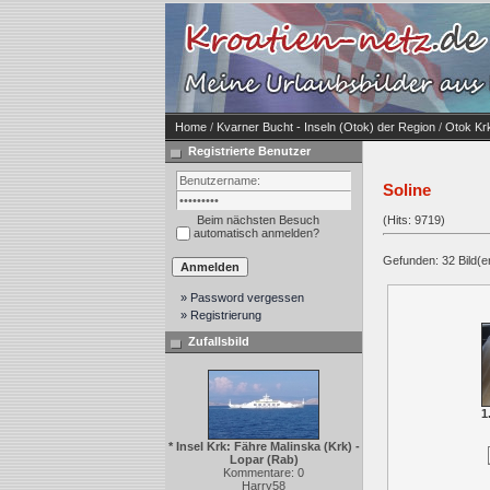
Home
/
Kvarner Bucht - Inseln (Otok) der Region
/
Otok Kr
Registrierte Benutzer
Soline
Beim nächsten Besuch
(Hits: 9719)
automatisch anmelden?
Gefunden: 32 Bild(er)
» Password vergessen
» Registrierung
Zufallsbild
1
* Insel Krk: Fähre Malinska (Krk) -
Lopar (Rab)
Kommentare: 0
Harry58