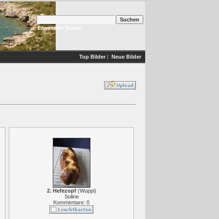
Erweiterte Suche
Top Bilder
|
Neue Bilder
2. Hefezopf
(
Wuppi
)
Soline
Kommentare: 0