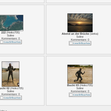
222
(
Heiko705
)
Abend an der Brücke
(
weka
)
Soline
Soline
Kommentare: 0
Kommentare: 0
Bucht 03
(
Heiko705
)
ucht 02
(
Heiko705
)
Soline
Soline
Kommentare: 0
Kommentare: 0