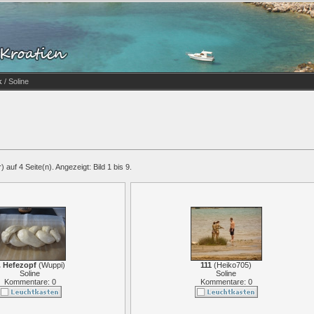
k
/ Soline
 auf 4 Seite(n). Angezeigt: Bild 1 bis 9.
. Hefezopf
(
Wuppi
)
111
(
Heiko705
)
Soline
Soline
Kommentare: 0
Kommentare: 0