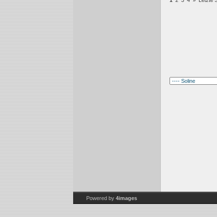
1
2
3
4
»
Letzte S
Powered by
4images