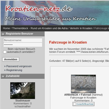
Home
/
Themenblock - Rund um Kroatien und die Adria
/
Verkehr in Kroatien
/ Fahrzeuge i
Registrierte Benutzer
Fahrzeuge in Kroatien
Beim nächsten Besuch
Wir suchten im November 2005 das schönste "Fahrz
automatisch anmelden?
Istrien Forum ermittelt:
****://www.istrien.info/forum.
Gefunden: 47 Bild(er) auf 6 Seite(n). Angezeigt: Bild
» Password vergessen
» Registrierung
Zufallsbild
ARBANIJA > Fahrrad
(
hartmut
)
Fahrzeuge in Kroatien
Stadtmauer
Kommentare: 0
Kommentare: 0
schautmalher