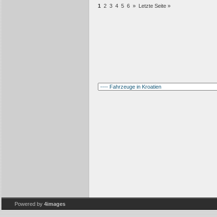
1
2
3
4
5
6
»
Letzte Seite »
Powered by
4images