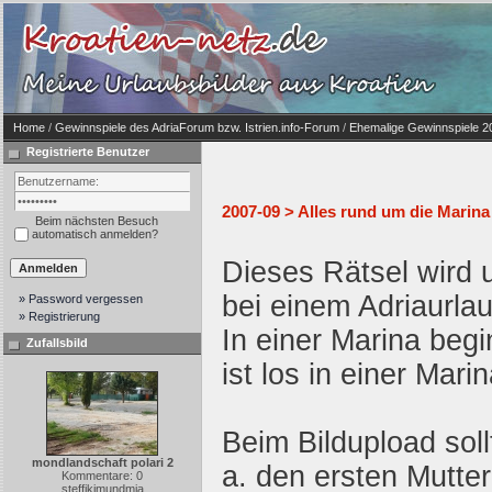
Home
/
Gewinnspiele des AdriaForum bzw. Istrien.info-Forum
/
Ehemalige Gewinnspiele 2
Registrierte Benutzer
2007-09 > Alles rund um die Marina
Beim nächsten Besuch
automatisch anmelden?
Dieses Rätsel wird u
bei einem Adriaurlau
» Password vergessen
» Registrierung
In einer Marina beg
Zufallsbild
ist los in einer Mari
Beim Bildupload soll
mondlandschaft polari 2
a. den ersten Mutter
Kommentare: 0
steffikimundmia