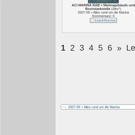
ACI MARINA RAB > Marinagebäude und
Bootstankstelle
(
Alex*
)
2007-09 > Alles rund um die Marina
Kommentare: 0
1
2
3
4
5
6
»
Le