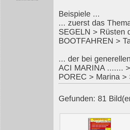
Beispiele ...
... zuerst das Them
SEGELN > Rüsten d
BOOTFAHREN > Ta
... der bei generel
ACI MARINA ....... > 
POREC > Marina > S
Gefunden: 81 Bild(er)