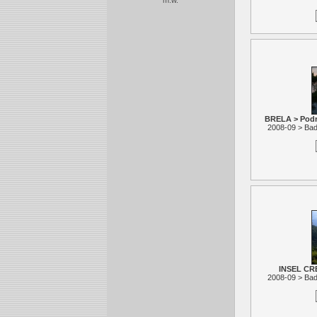
m.w.
BRELA > Podr
2008-09 > Bad
INSEL CRE
2008-09 > Bad