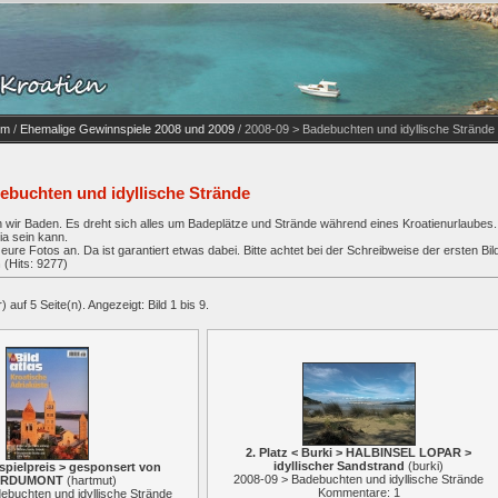
um
/
Ehemalige Gewinnspiele 2008 und 2009
/ 2008-09 > Badebuchten und idyllische Strände
ebuchten und idyllische Strände
wir Baden. Es dreht sich alles um Badeplätze und Strände während eines Kroatienurlaubes
ia sein kann.
ure Fotos an. Da ist garantiert etwas dabei. Bitte achtet bei der Schreibweise der ersten B
n
(Hits: 9277)
 auf 5 Seite(n). Angezeigt: Bild 1 bis 9.
2. Platz < Burki > HALBINSEL LOPAR >
idyllischer Sandstrand
(
burki
)
spielpreis > gesponsert von
2008-09 > Badebuchten und idyllische Strände
IRDUMONT
(
hartmut
)
Kommentare: 1
ebuchten und idyllische Strände