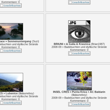
Kommentare: 0
ace > Sonnenuntergang
(
Suzi
)
BRIUNI > & Galia & Krasnica
(
Brian1987
)
ebuchten und idyllische Strände
2008-09 > Badebuchten und idyllische Strände
Kommentare: 0
Kommentare: 0
INSEL CRES > Punta Kriza > AC Baldarin
S > Lubenice
(
lilalauneboy
)
(
lilalauneboy
)
ebuchten und idyllische Strände
2008-09 > Badebuchten und idyllische Strände
Kommentare: 0
Kommentare: 0