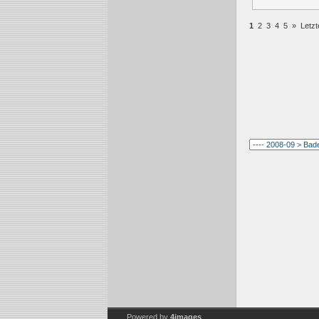
1
2
3
4
5
»
Letzt
Powered by
4images