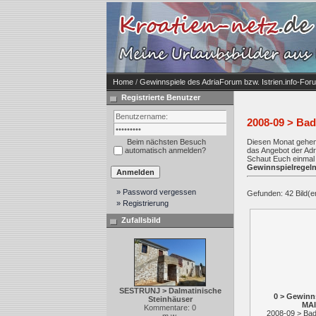
Home
/
Gewinnspiele des AdriaForum bzw. Istrien.info-For
Registrierte Benutzer
2008-09 > Bad
Beim nächsten Besuch
Diesen Monat gehen 
automatisch anmelden?
das Angebot der Adr
Schaut Euch einmal e
Gewinnspielregel
» Password vergessen
Gefunden: 42 Bild(er)
» Registrierung
Zufallsbild
SESTRUNJ > Dalmatinische
0 > Gewinn
Steinhäuser
MA
Kommentare: 0
2008-09 > Bad