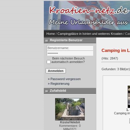
Home
/
Campingplätze in Istrien und weiteres Kroatien
/ Ca
Registrierte Benutzer
Camping im L
Beim nächsten Besuch
(Hits: 2847)
automatisch anmelden?
Gefunden: 3 Bild(er) 
» Password vergessen
» Registrierung
Zufallsbild
1.
Camping im
Küste/Velebit
Kommentare: 0
Mifle0371