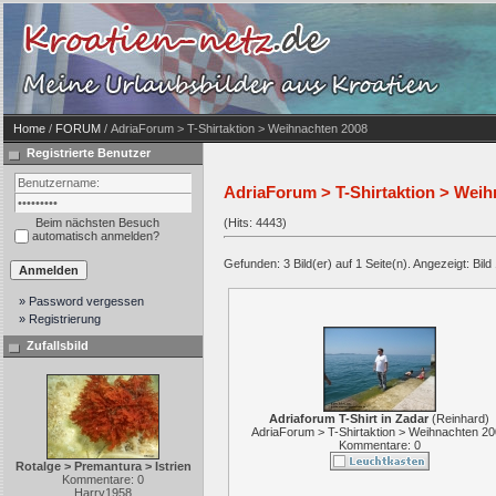
Home
/
FORUM
/ AdriaForum > T-Shirtaktion > Weihnachten 2008
Registrierte Benutzer
AdriaForum > T-Shirtaktion > Weih
Beim nächsten Besuch
(Hits: 4443)
automatisch anmelden?
Gefunden: 3 Bild(er) auf 1 Seite(n). Angezeigt: Bild 
» Password vergessen
» Registrierung
Zufallsbild
Adriaforum T-Shirt in Zadar
(
Reinhard
)
AdriaForum > T-Shirtaktion > Weihnachten 2
Kommentare: 0
Rotalge > Premantura > Istrien
Kommentare: 0
Harry1958