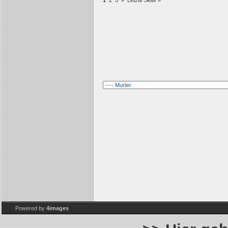
1
2
3
»
Letzte Seite »
Powered by
4images