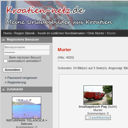
Home
/
Region Sibenik - Inseln im südlichen Norddalmatien
/
Otok Murter
/ Murter
Registrierte Benutzer
Murter
Beim nächsten Besuch
(Hits: 4020)
automatisch anmelden?
Gefunden: 24 Bild(er) auf 3 Seite(n). Angezeigt: Bild
» Password vergessen
» Registrierung
Zufallsbild
Inseltagebuch Pag
(
burki
)
Murter
Kommentare: 0
NATURPARK TELASCICA >
Salzsee
Kommentare: 0