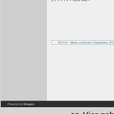
1
2
3
4
5
6
»
Letzte Seite »
Powered by
4images