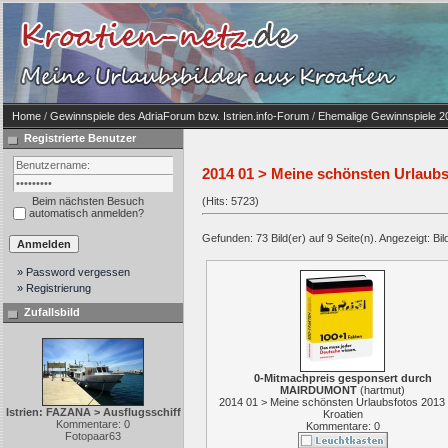
Home
/
Gewinnspiele des AdriaForum bzw. Istrien.info-Forum
/
Ehemalige Gewinnspiele 2
Registrierte Benutzer
2014 01 > Meine schönsten Urlaubs
Beim nächsten Besuch
(Hits: 5723)
automatisch anmelden?
Gefunden: 73 Bild(er) auf 9 Seite(n). Angezeigt: Bild
» Password vergessen
» Registrierung
Zufallsbild
0-Mitmachpreis gesponsert durch
MAIRDUMONT
(
hartmut
)
2014 01 > Meine schönsten Urlaubsfotos 2013
Istrien: FAZANA > Ausflugsschiff
Kroatien
Kommentare: 0
Kommentare: 0
Fotopaar63