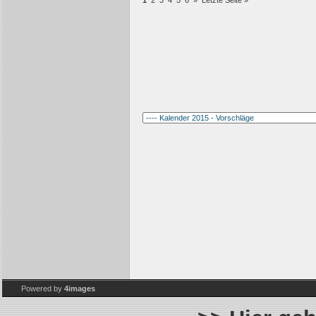
1
2
3
4
5
6
»
Letzte Seite »
Powered by
4images