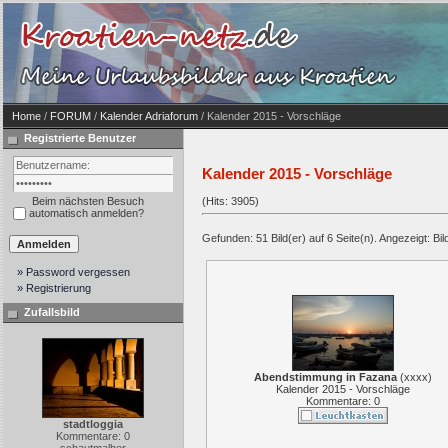
Home
/
FORUM
/
Kalender Adriaforum
/ Kalender 2015 - Vorschläge
Registrierte Benutzer
Kalender 2015 - Vorschläge
Beim nächsten Besuch
(Hits: 3905)
automatisch anmelden?
Gefunden: 51 Bild(er) auf 6 Seite(n). Angezeigt: Bild
» Password vergessen
» Registrierung
Zufallsbild
Abendstimmung in Fazana
(
xxxx
)
Kalender 2015 - Vorschläge
Kommentare: 0
stadtloggia
Kommentare: 0