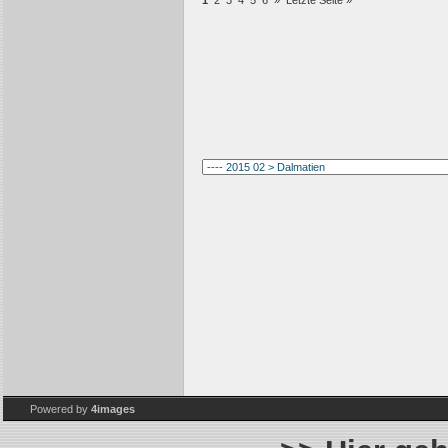
1
2
3
4
5
6
»
Letzte Seite »
Powered by
4images