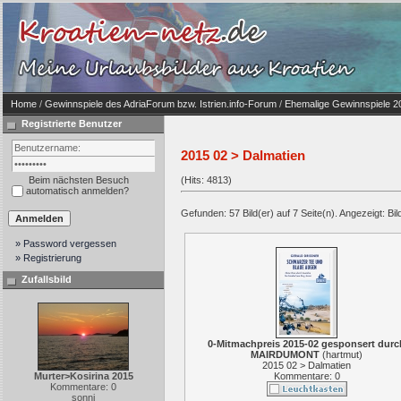
Home
/
Gewinnspiele des AdriaForum bzw. Istrien.info-Forum
/
Ehemalige Gewinnspiele 2
Registrierte Benutzer
2015 02 > Dalmatien
Beim nächsten Besuch
(Hits: 4813)
automatisch anmelden?
Gefunden: 57 Bild(er) auf 7 Seite(n). Angezeigt: Bild
» Password vergessen
» Registrierung
Zufallsbild
0-Mitmachpreis 2015-02 gesponsert durc
MAIRDUMONT
(
hartmut
)
2015 02 > Dalmatien
Murter>Kosirina 2015
Kommentare: 0
Kommentare: 0
sonni