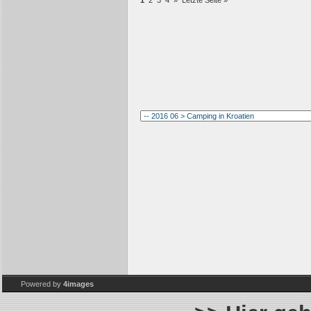
1
2
3
4
»
Letzte Seite »
Powered by
4images