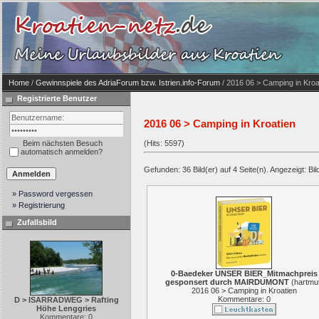
Home
/
Gewinnspiele des AdriaForum bzw. Istrien.info-Forum
/ 2016 06 > Camping in Kroa
Registrierte Benutzer
2016 06 > Camping in Kroatien
Beim nächsten Besuch
(Hits: 5597)
automatisch anmelden?
Gefunden: 36 Bild(er) auf 4 Seite(n). Angezeigt: Bild
» Password vergessen
» Registrierung
Zufallsbild
0-Baedeker UNSER BIER_Mitmachpreis
gesponsert durch MAIRDUMONT
(
hartmu
2016 06 > Camping in Kroatien
Kommentare: 0
D > ISARRADWEG > Rafting
Höhe Lenggries
Kommentare: 0