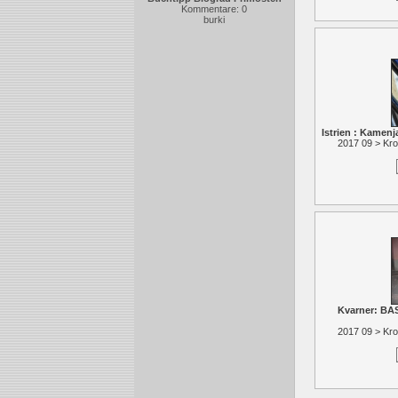
Kommentare: 0
burki
Istrien : Kamenj
2017 09 > Kro
Kvarner: BA
2017 09 > Kro