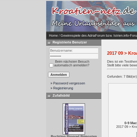
Home
/
Gewinnspiele des AdriaForum bzw. Istrien.info-For
Registrierte Benutzer
2017 09 > Kro
Beim nächsten Besuch
Dies ist ein Testth
automatisch anmelden?
Stellt bitte viele b
Gefunden: 7 Bild(er) 
» Password vergessen
» Registrierung
Zufallsbild
0-9 Ma
2017 09 > Kro
Buchtipp Biograd Primosten