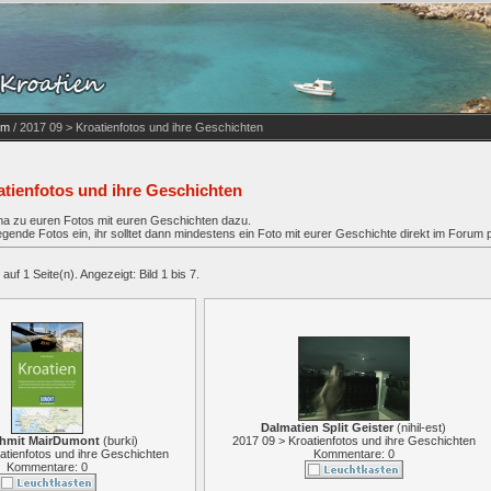
um
/ 2017 09 > Kroatienfotos und ihre Geschichten
atienfotos und ihre Geschichten
ema zu euren Fotos mit euren Geschichten dazu.
ewegende Fotos ein, ihr solltet dann mindestens ein Foto mit eurer Geschichte direkt im Forum p
auf 1 Seite(n). Angezeigt: Bild 1 bis 7.
Dalmatien Split Geister
(
nihil-est
)
chmit MairDumont
(
burki
)
2017 09 > Kroatienfotos und ihre Geschichten
atienfotos und ihre Geschichten
Kommentare: 0
Kommentare: 0