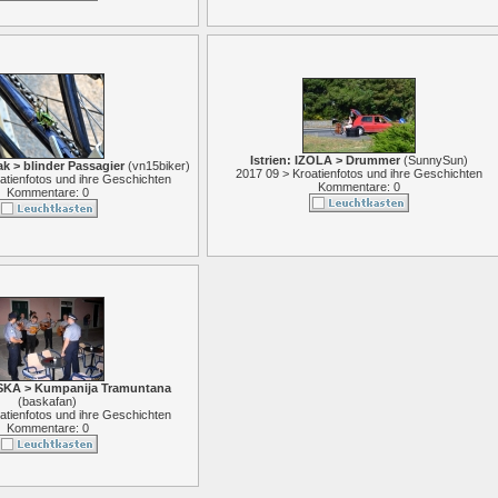
Istrien: IZOLA > Drummer
(
SunnySun
)
ak > blinder Passagier
(
vn15biker
)
2017 09 > Kroatienfotos und ihre Geschichten
atienfotos und ihre Geschichten
Kommentare: 0
Kommentare: 0
SKA > Kumpanija Tramuntana
(
baskafan
)
atienfotos und ihre Geschichten
Kommentare: 0