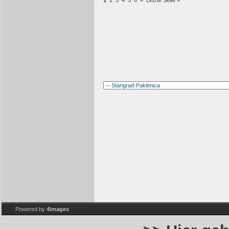
1
2
3
4
5
6
»
Letzte Seite »
Powered by
4images