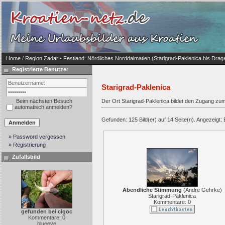
Home
/
Region Zadar - Festland: Nördliches Norddalmatien (Starigrad-Paklenica bis Drag
Registrierte Benutzer
Starigrad-Paklenica
Beim nächsten Besuch
Der Ort Starigrad-Paklenica bildet den Zugang zum 
automatisch anmelden?
Gefunden: 125 Bild(er) auf 14 Seite(n). Angezeigt: B
» Password vergessen
» Registrierung
Zufallsbild
Abendliche Stimmung
(
Andre Gehrke
)
Starigrad-Paklenica
Kommentare: 0
gefunden bei cigoc
Kommentare: 0
blueeye