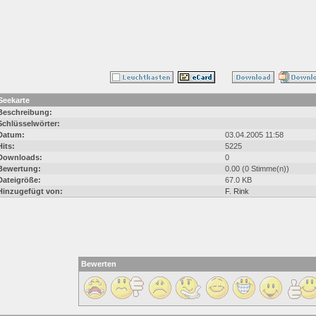
Seekarte
Beschreibung:
Schlüsselwörter:
Datum:
03.04.2005 11:58
Hits:
5225
Downloads:
0
Bewertung:
0.00 (0 Stimme(n))
Dateigröße:
67.0 KB
Hinzugefügt von:
F. Rink
Bewerten