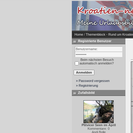
Home
/
Themenblock - Rund um Kroatien
Registrierte Benutzer
Beim nächsten Besuch
automatisch anmelden?
» Password vergessen
» Registrierung
Zufallsbild
Plitvicer Seen im April
Kommentare: 0
Andi Bolle