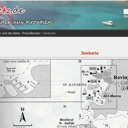
Er
 und die Adria
/
Reiseliteratur
/ Seekarte
Seekarte