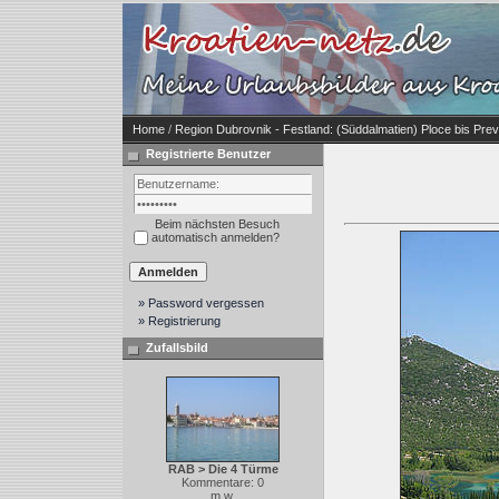
Home
/
Region Dubrovnik - Festland: (Süddalmatien) Ploce bis Prev
Registrierte Benutzer
Beim nächsten Besuch
automatisch anmelden?
» Password vergessen
» Registrierung
Zufallsbild
RAB > Die 4 Türme
Kommentare: 0
m.w.