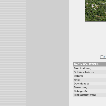
BACINSKA JEZERA
Beschreibung:
Schlüsselwörter:
Datum:
Hits:
Downloads:
Bewertung:
Dateigröße:
Hinzugefügt von: