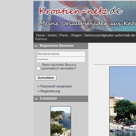
Home
/
Istrien
/
Porec - Region
/
Sehenswürdigkeiten außerhalb der
Rathaus
Registrierte Benutzer
Beim nächsten Besuch
automatisch anmelden?
» Password vergessen
» Registrierung
Zufallsbild