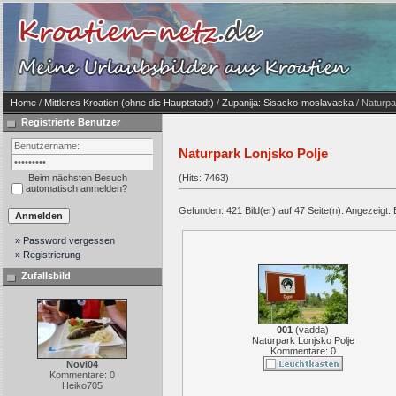
Home
/
Mittleres Kroatien (ohne die Hauptstadt)
/
Zupanija: Sisacko-moslavacka
/ Naturpa
Registrierte Benutzer
Naturpark Lonjsko Polje
Beim nächsten Besuch
(Hits: 7463)
automatisch anmelden?
Gefunden: 421 Bild(er) auf 47 Seite(n). Angezeigt: B
» Password vergessen
» Registrierung
Zufallsbild
001
(
vadda
)
Naturpark Lonjsko Polje
Kommentare: 0
Novi04
Kommentare: 0
Heiko705