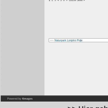
1
2
3
4
5
6
»
Letzte Seite »
Powered by
4images