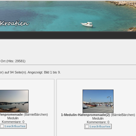
 Ort (Hits: 29581)
) auf 94 Seite(n). Angezeigt: Bild 1 bis 9.
afenpromenade
(
BärnieBärchen
)
1-Medulin-Hafenpromenade(2)
(
BärnieBärchen
)
Medulin
Medulin
Kommentare: 0
Kommentare: 0