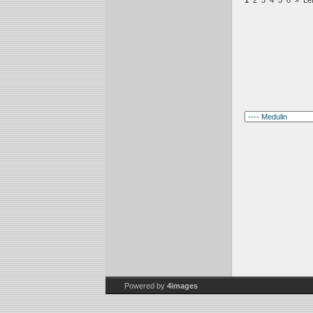
1
2
3
4
5
6
»
Le
Powered by
4images