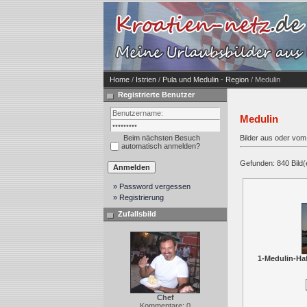
Home
/
Istrien
/
Pula und Medulin - Region
/ Medulin
Registrierte Benutzer
Medulin
Beim nächsten Besuch
Bilder aus oder vom
automatisch anmelden?
Gefunden: 840 Bild(er
» Password vergessen
» Registrierung
Zufallsbild
1-Medulin-H
Chef
Kommentare: 0