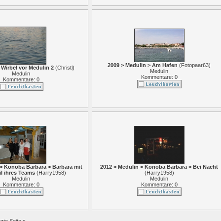
2009 > Medulin > Am Hafen
(
Fotopaar63
)
 Wirbel vor Medulin 2
(
Christl
)
Medulin
Medulin
Kommentare: 0
Kommentare: 0
 > Konoba Barbara > Barbara mit
2012 > Medulin > Konoba Barbara > Bei Nacht
il ihres Teams
(
Harry1958
)
(
Harry1958
)
Medulin
Medulin
Kommentare: 0
Kommentare: 0