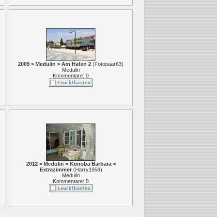
2009 > Medulin > Am Hafen 2
(
Fotopaar63
)
Medulin
Kommentare: 0
2012 > Medulin > Konoba Barbara >
Extrazimmer
(
Harry1958
)
Medulin
Kommentare: 0