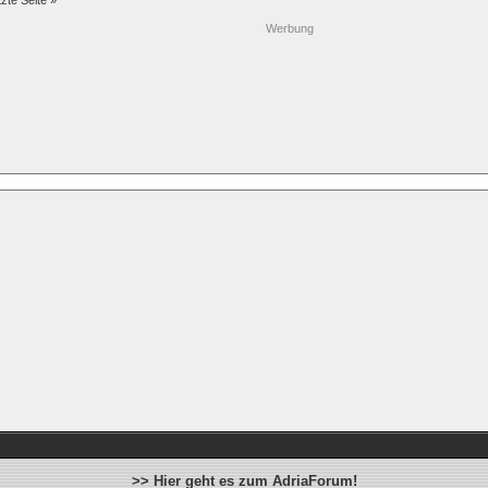
tzte Seite »
Werbung
>> Hier geht es zum AdriaForum!