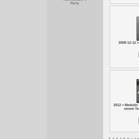
Richy
2008-12-12 >
2012 > Medulin
einem Te