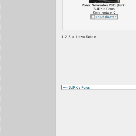
Porec November 2011
(
burki
)
BURKIs Fotos
Kommentare: 0
1
2
3
»
Letzte Seite »