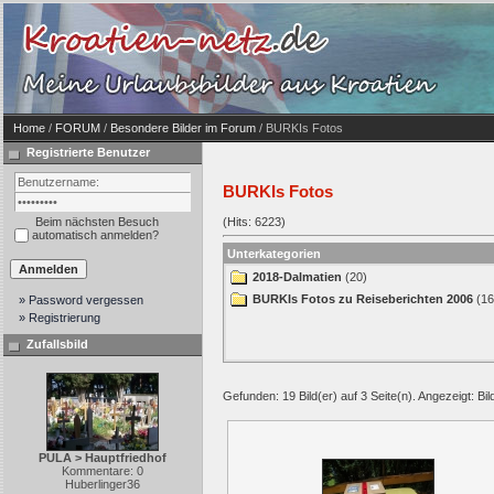
Home
/
FORUM
/
Besondere Bilder im Forum
/ BURKIs Fotos
Registrierte Benutzer
BURKIs Fotos
Beim nächsten Besuch
(Hits: 6223)
automatisch anmelden?
Unterkategorien
2018-Dalmatien
(20)
BURKIs Fotos zu Reiseberichten 2006
(16
» Password vergessen
» Registrierung
Zufallsbild
Gefunden: 19 Bild(er) auf 3 Seite(n). Angezeigt: Bild
PULA > Hauptfriedhof
Kommentare: 0
Huberlinger36