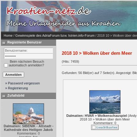
Home
/
Gewinnspiele des AdriaForum bzw. Istrien.info-Forum
/ 2018 10 > Wolken über d
Registrierte Benutzer
2018 10 > Wolken über dem Meer
Beim nächsten Besuch
(Hits: 7459)
automatisch anmelden?
Gefunden: 56 Bild(er) auf 7 Seite(n). Angezeigt: Bil
» Password vergessen
» Registrierung
Zufallsbild
Dalmatien: HVAR > Wolkenschauspiel
(
Andy
2018 10 > Wolken über dem Meer
Kommentare: 0
Dalmatien: SIBENIK - Altstadt -
Kathedrale des Heiligen Jakob
Kommentare: 0