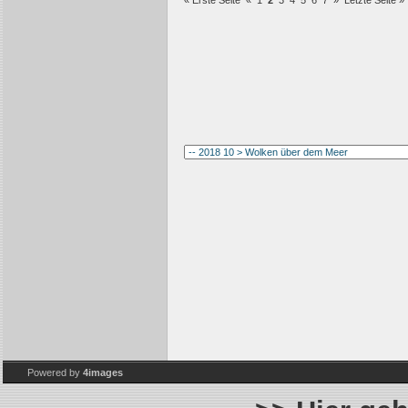
« Erste Seite
«
1
2
3
4
5
6
7
»
Letzte Seite »
Powered by
4images