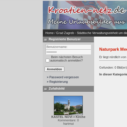
Home
/
Grad Zagreb - Städtische Verwaltungseinheit um d
Registrierte Benutzer
Naturpark Me
Beim nächsten Besuch
Er liegt nördlich v
automatisch anmelden?
Gefunden: 0 Bild(er) 
In dieser Kategori
» Password vergessen
» Registrierung
Zufallsbild
KASTEL NOVI > Kirche
Kommentare: 0
hartmut