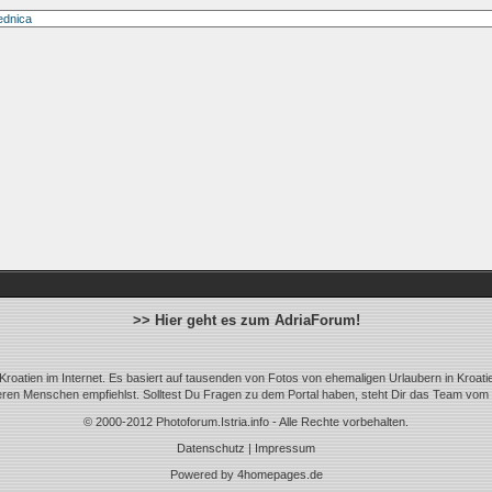
>> Hier geht es zum AdriaForum!
roatien im Internet. Es basiert auf tausenden von Fotos von ehemaligen Urlaubern in Kroat
eren Menschen empfiehlst. Solltest Du Fragen zu dem Portal haben, steht Dir das Team vo
© 2000-2012 Photoforum.Istria.info - Alle Rechte vorbehalten.
Datenschutz
|
Impressum
Powered by
4homepages.de