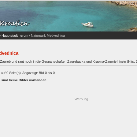
ie Hauptstadt herum
/ Naturpark Medvednica
dvednica
on Zagreb und ragt noch in die Gespanschaften Zagrebacka und Krapina-Zagorje hinein (Hits:
auf 0 Seite(n). Angezeigt: Bild 0 bis 0.
e sind keine Bilder vorhanden.
Werbung