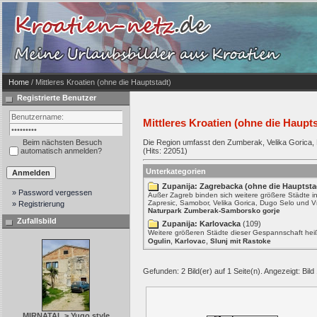
Home
/ Mittleres Kroatien (ohne die Hauptstadt)
Registrierte Benutzer
Mittleres Kroatien (ohne die Haupts
Beim nächsten Besuch
Die Region umfasst den Zumberak, Velika Gorica, Bj
automatisch anmelden?
(Hits: 22051)
Unterkategorien
Zupanija: Zagrebacka (ohne die Hauptsta
» Password vergessen
Außer Zagreb binden sich weitere größere Städte i
Zapresic, Samobor, Velika Gorica, Dugo Selo und 
» Registrierung
Naturpark Zumberak-Samborsko gorje
Zufallsbild
Zupanija: Karlovacka
(109)
Weitere größeren Städte dieser Gespannschaft hei
,
,
Ogulin
Karlovac
Slunj mit Rastoke
Gefunden: 2 Bild(er) auf 1 Seite(n). Angezeigt: Bild 
MIRNATAL > Yugo style