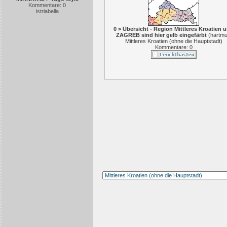
Kommentare: 0
istriabella
0 > Übersicht - Region Mittleres Kroatien 
ZAGREB sind hier gelb eingefärbt
(
hartmu
Mittleres Kroatien (ohne die Hauptstadt)
Kommentare: 0